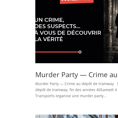
Murder Party — Crime au
Murder Party — Crime au dépôt de tramway Sa
dépôt de tramway, fin des années 40Samedi 4 j
Transports organise une murder party...