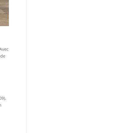
 Avec
 de
09),
n