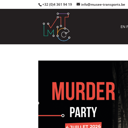
+32 (0)4 361 94 19
info@musee-transports.be
EN 