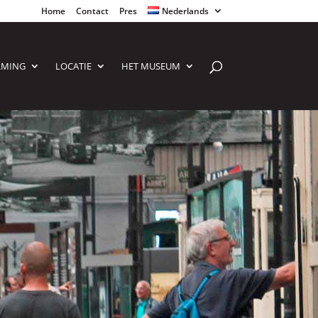
Home
Contact
Pres
Nederlands
RMING
LOCATIE
HET MUSEUM